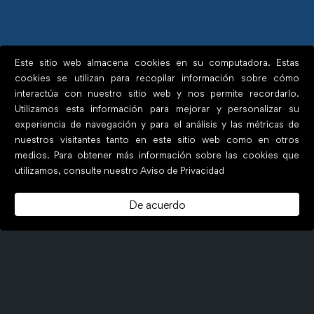
Este sitio web almacena cookies en su computadora. Estas
cookies se utilizan para recopilar información sobre cómo
interactúa con nuestro sitio web y nos permite recordarlo.
Utilizamos esta información para mejorar y personalizar su
experiencia de navegación y para el análisis y las métricas de
nuestros visitantes tanto en este sitio web como en otros
Mantén tu
medios. Para obtener más información sobre las cookies que
cumplimiento al día
utilizamos, consulte nuestro Aviso de Privacidad
De acuerdo
La recertificación deja de ser un proyecto anual.
Hackmetrix OS mantiene tus controles vivos, un
solo cambio se refleja en todo el sistema,
generando un historial automático para
demostrar tu mejora continua en
ISO 27001
y
PCI DSS
.