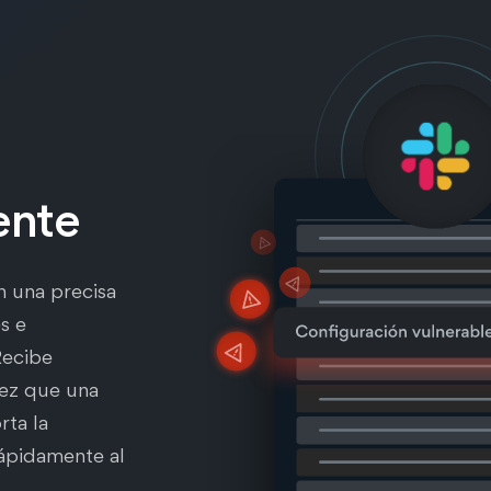
ente
n una precisa
s e
Recibe
vez que una
rta la
rápidamente al