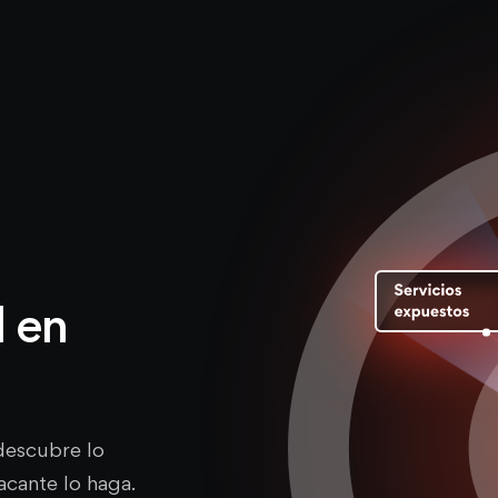
d en
descubre lo
acante lo haga.