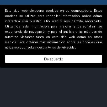
Este sitio web almacena cookies en su computadora. Estas
cookies se utilizan para recopilar información sobre cómo
interactúa con nuestro sitio web y nos permite recordarlo.
Utilizamos esta información para mejorar y personalizar su
Mantén tu
experiencia de navegación y para el análisis y las métricas de
nuestros visitantes tanto en este sitio web como en otros
cumplimiento al día
medios. Para obtener más información sobre las cookies que
utilizamos, consulte nuestro Aviso de Privacidad
La recertificación deja de ser un proyecto anual.
De acuerdo
Hackmetrix OS mantiene tus controles vivos, un
solo cambio se refleja en todo el sistema,
generando un historial automático para
demostrar tu mejora continua en
ISO 27001
y
PCI DSS
.